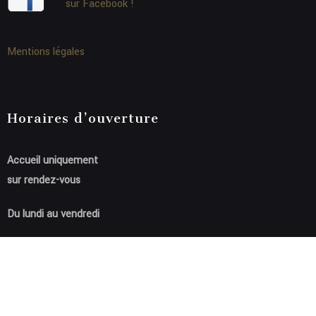
sur Facebook !
Mentions légales
Horaires d’ouverture
Accueil uniquement
sur rendez-vous
Du lundi au vendredi
Parking W. Churchill en surface
à proximité
(2h gratuites)
Livre d’or :
Nos clients témoignent